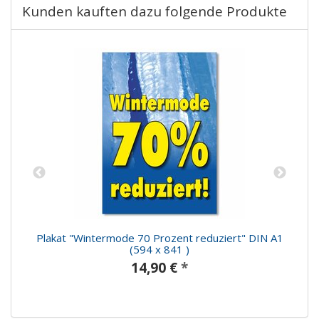
Kunden kauften dazu folgende Produkte
A1
Plakat "Wintermode 70 Prozent reduziert" DIN A1
P
(594 x 841 )
14,90 €
*