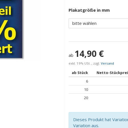
Plakatgröße in mm
bitte wählen
14,90 €
ab
exkl. 19% USt. , zzgl.
Versand
ab Stück
Netto-Stückprei
6
10
20
Dieses Produkt hat Variatio
Variation aus.