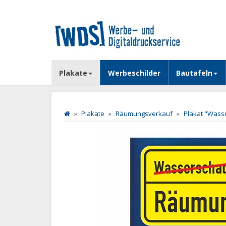
Plakate
Werbeschilder
Bautafeln
Plakate
Räumungsverkauf
Plakat "Wasse