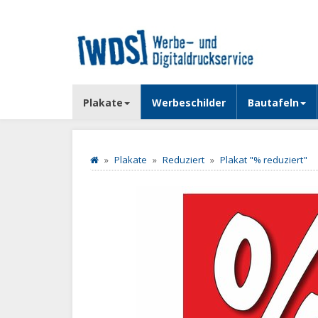
Plakate
Werbeschilder
Bautafeln
Plakate
Reduziert
Plakat "% reduziert"