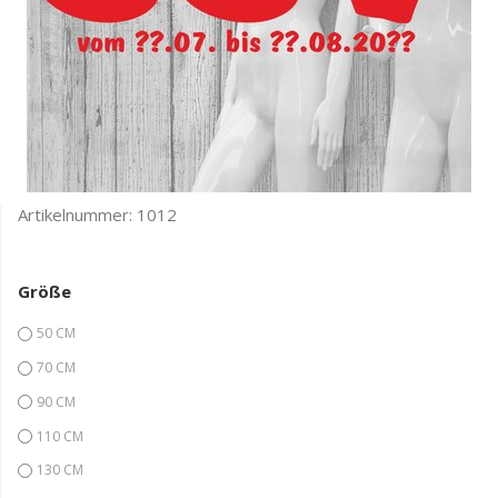
Artikelnummer:
1012
Größe
50 CM
70 CM
90 CM
110 CM
130 CM