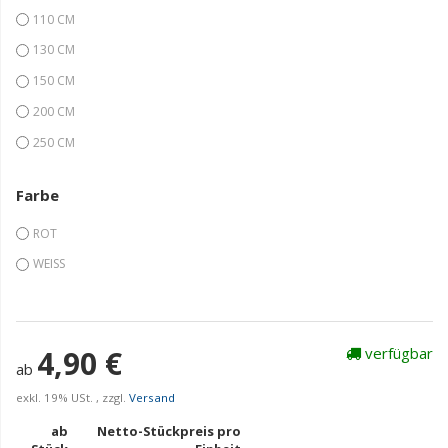
110 CM
130 CM
150 CM
200 CM
250 CM
Farbe
ROT
WEISS
4,90 €
verfügbar
ab
exkl. 19% USt. , zzgl.
Versand
ab
Netto-Stückpreis pro