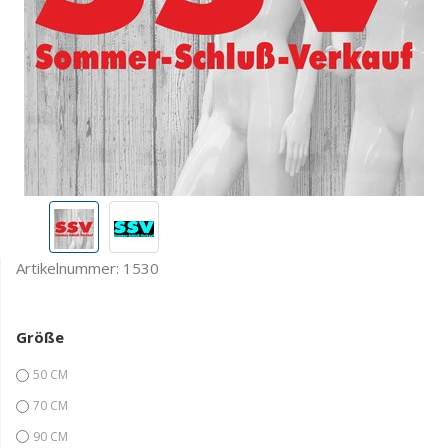
Artikelnummer:
1530
Größe
50 CM
70 CM
90 CM