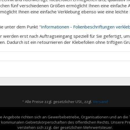
schen fünf verschiedenen Größen ermöglicht Ihnen eine einfache
ermöglicht Ihnen eine einfache Verklebung ebenso wie eine leich
Sie unter dem Punkt "
Informationen - Folienbeschriftungen verkle
 werden erst nach Auftragseingang speziell für Sie gefertigt, u
en. Dadurch ist ein retournieren der Klebefolien ohne triftigen G
*
Alle Preise zzgl. gesetzlicher USt., zzgl.
Versand
e Angebote richten sich an Gewerbebetriebe, Organisationen und an die 
 kommunalen Gebietskörperschaften des öffentlichen Rechts. Unsere Pr
verstehen sich zzgl. der gesetzlichen Mehrwertsteuer.