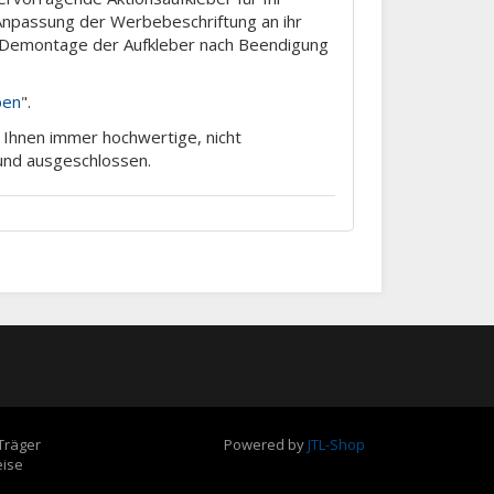
 Anpassung der Werbebeschriftung an ihr
te Demontage der Aufkleber nach Beendigung
ben
".
m Ihnen immer hochwertige, nicht
rund ausgeschlossen.
Träger
Powered by
JTL-Shop
eise