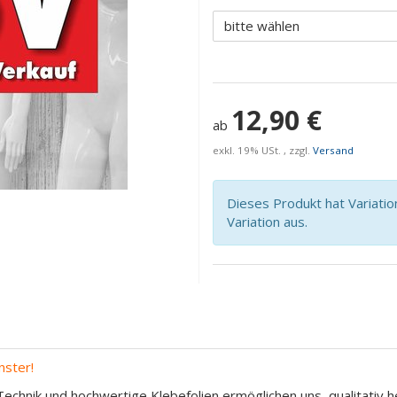
bitte wählen
12,90 €
ab
exkl. 19% USt. , zzgl.
Versand
Dieses Produkt hat Variatio
Variation aus.
nster!
echnik und hochwertige Klebefolien ermöglichen uns, qualitativ h