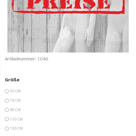
Artikelnummer:
1040
Größe
50 CM
70 CM
90 CM
110 CM
130 CM