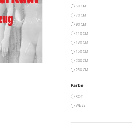
50 CM
70 CM
90 CM
110 CM
130 CM
150 CM
200 CM
250 CM
Farbe
ROT
WEISS