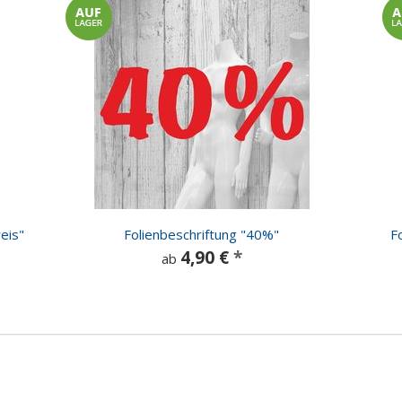
eis"
Folienbeschriftung "40%"
F
4,90 €
*
ab