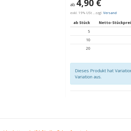
4,90 €
ab
exkl. 19% USt. , zzgl.
Versand
ab Stück
Netto-Stückprei
5
10
20
Dieses Produkt hat Variatio
Variation aus.