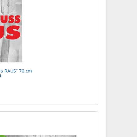
uss RAUS" 70 cm
t