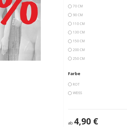
70 CM
90 CM
110 CM
130 CM
150 CM
200 CM
250 CM
Farbe
ROT
WEISS
4,90 €
ab