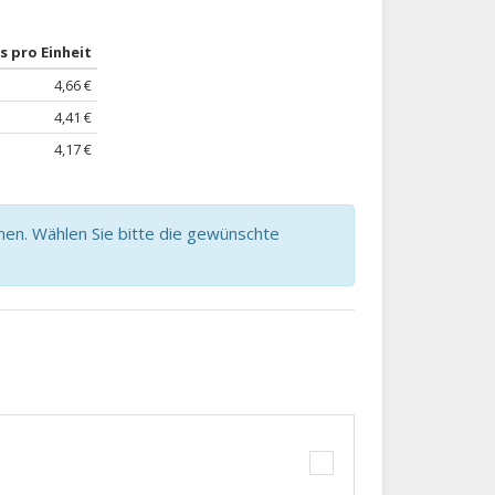
s pro Einheit
4,66 €
4,41 €
4,17 €
nen. Wählen Sie bitte die gewünschte