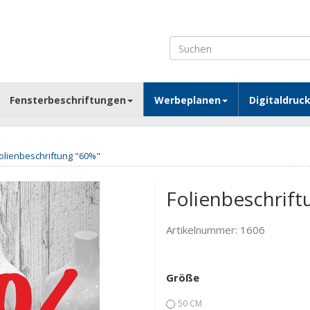
Fensterbeschriftungen
Werbeplanen
Digitaldruc
olienbeschriftung "60%"
Folienbeschrift
Artikelnummer:
1606
Größe
50 CM