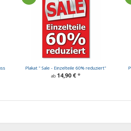
uss
Plakat " Sale - Einzelteile 60% reduziert"
P
14,90 €
*
ab