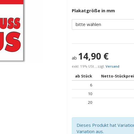
Plakatgröße in mm
bitte wählen
14,90 €
ab
exkl. 19% USt. , zzgl.
Versand
ab Stück
Netto-Stückprei
6
10
20
Dieses Produkt hat Variatio
Variation aus.