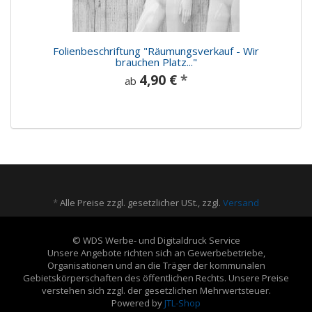
n
Folienbeschriftung "Räumungsverkauf - Wir
brauchen Platz..."
4,90 €
*
ab
*
Alle Preise zzgl. gesetzlicher USt., zzgl.
Versand
© WDS Werbe- und Digitaldruck Service
Unsere Angebote richten sich an Gewerbebetriebe,
Organisationen und an die Träger der kommunalen
Gebietskörperschaften des öffentlichen Rechts. Unsere Preise
verstehen sich zzgl. der gesetzlichen Mehrwertsteuer.
Powered by
JTL-Shop