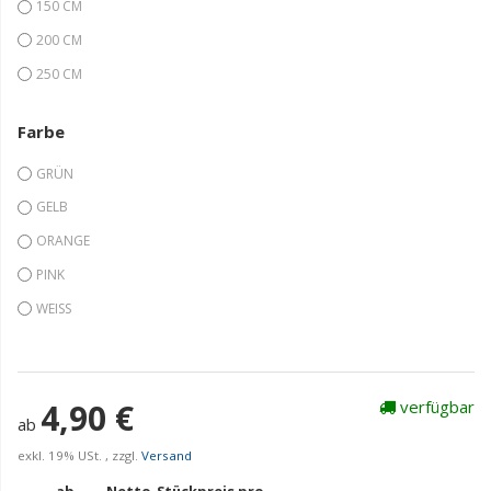
150 CM
200 CM
250 CM
Farbe
GRÜN
GELB
ORANGE
PINK
WEISS
4,90 €
verfügbar
ab
exkl. 19% USt. , zzgl.
Versand