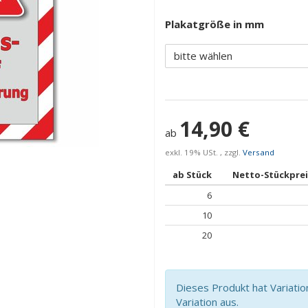
Plakatgröße in mm
bitte wählen
14,90 €
ab
exkl. 19% USt. , zzgl.
Versand
ab Stück
Netto-Stückprei
6
10
20
Dieses Produkt hat Variatio
Variation aus.