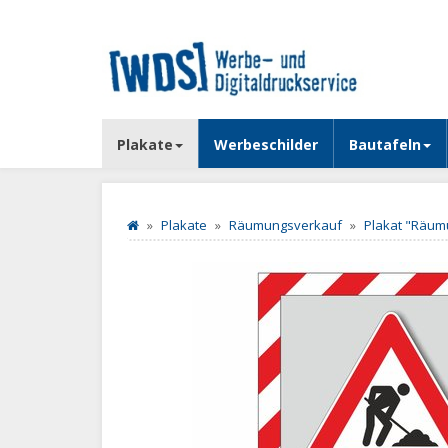
Plakate
Werbeschilder
Bautafeln
Plakate
Räumungsverkauf
Plakat "Räum