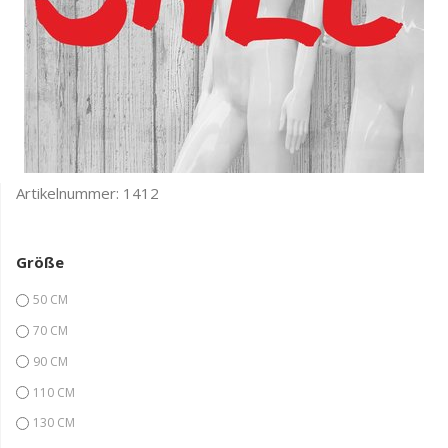
Artikelnummer:
1412
Größe
50 CM
70 CM
90 CM
110 CM
130 CM