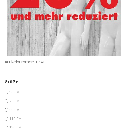
Artikelnummer:
1240
Größe
50 CM
70 CM
90 CM
110 CM
130 CM