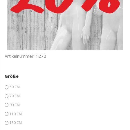
Artikelnummer:
1272
Größe
50 CM
70 CM
90 CM
110 CM
130 CM