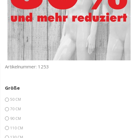
Artikelnummer:
1253
Größe
50 CM
70 CM
90 CM
110 CM
130 CM