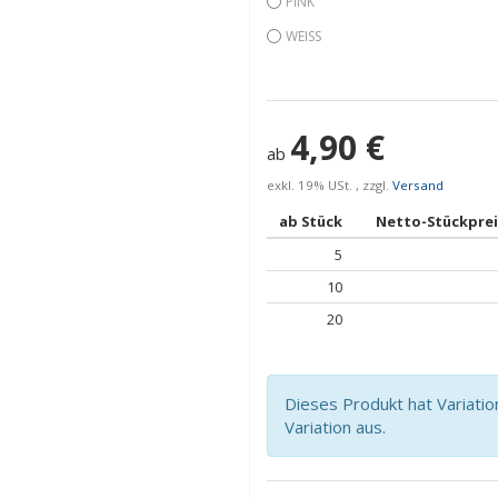
PINK
WEISS
4,90 €
ab
exkl. 19% USt. , zzgl.
Versand
ab Stück
Netto-Stückprei
5
10
20
Dieses Produkt hat Variatio
Variation aus.