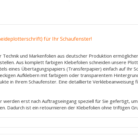
ideplotterschrift) für Ihr Schaufenster!
 Technik und Markenfolien aus deutscher Produktion ermöglichen
ustellen. Aus komplett farbigen Klebefolien schneiden unsere Plo
tels eines Übertagungspapiers (Transferpapier) einfach auf Ihr 
hteckigen Aufklebern mit farbigem oder transparentem Hintergrun
ukte in Ihrem Schaufenster. Eine detaillierte Verklebeanweisung 
 werden erst nach Auftragseingang speziell für Sie gefertigt, u
en. Dadurch ist ein retournieren der Klebefolien ohne triftigen G