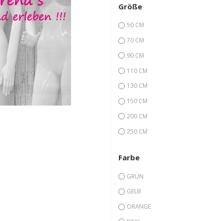
Größe
50 CM
70 CM
90 CM
110 CM
130 CM
150 CM
200 CM
250 CM
Farbe
GRÜN
GELB
ORANGE