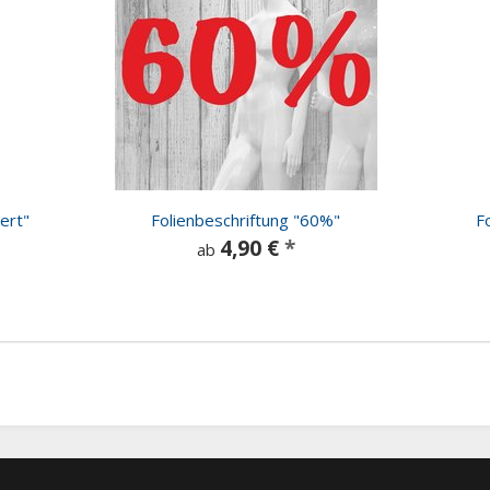
ert"
Folienbeschriftung "60%"
F
4,90 €
*
ab