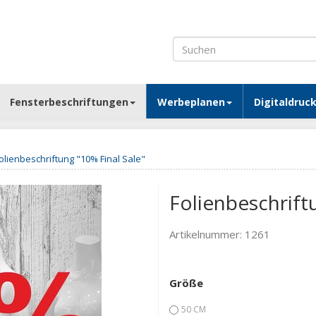
Fensterbeschriftungen
Werbeplanen
Digitaldruc
olienbeschriftung "10% Final Sale"
Folienbeschrift
Artikelnummer:
1261
Größe
50 CM