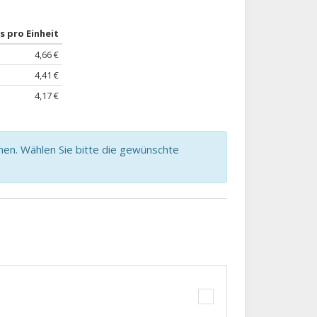
s pro Einheit
4,66 €
4,41 €
4,17 €
nen. Wählen Sie bitte die gewünschte