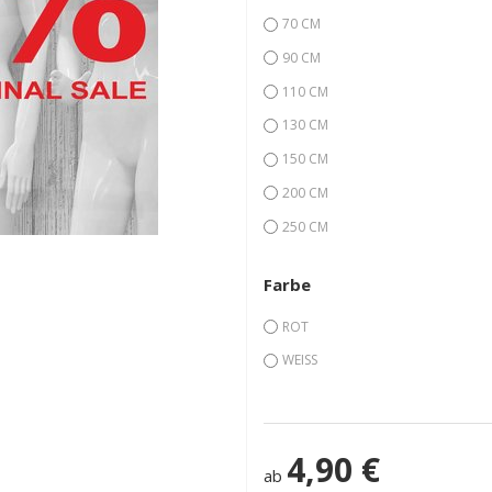
70 CM
90 CM
110 CM
130 CM
150 CM
200 CM
250 CM
Farbe
ROT
WEISS
4,90 €
ab